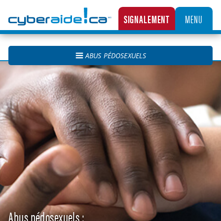
Cyberaide.ca
SIGNALEMENT
MENU
LA CENTRALE CANADIENNE DE SIGNALEMENT DES CAS D’EXPLOITATION SEXUELLE D’
ABUS PÉDOSEXUELS
Abus pédosexuels :