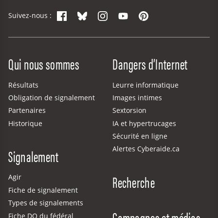
Facebook
Bluesky
Instagram
YouTube
Pinterest
Suivez-nous :
Site Menu
Qui nous sommes
Dangers d’Internet
Résultats
Leurre informatique
Obligation de signalement
Images intimes
Partenaires
Sextorsion
Historique
IA et hypertrucages
Sécurité en ligne
Alertes Cyberaide.ca
Signalement
Recherche
Agir
Fiche de signalement
Types de signalements
Campagnes et médias
Fiche DO du fédéral